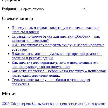
Рубрики
Свежие записи
Почему нельзя сдавать квартиру в ипотеке – важные
нюансы и риски
Справка по форме банка для ипотеки Сбербанк – как
заполнить правильно?
ПИК квартиры: как получить скидку и забронировать в
2025 году
В какие часы можно шуметь в квартире при ремонте –
правила и рекомендации
Как ипотека для индивидуального предпринимателя –
полное руководство по получению
Как взять ипотеку в Сбербанке на квартиру – пошаговая
инструкция для начинающих
Сельхоз ипотека – лучшие банки и условия для
получения
Метки
банк
деньги
2025
взнос
Сбер
Сбербанк
банки
время
выгода
документы