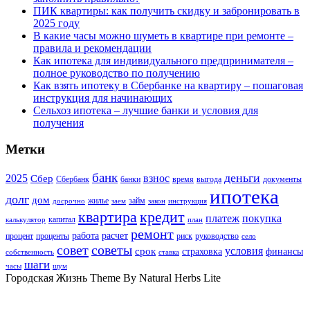
ПИК квартиры: как получить скидку и забронировать в
2025 году
В какие часы можно шуметь в квартире при ремонте –
правила и рекомендации
Как ипотека для индивидуального предпринимателя –
полное руководство по получению
Как взять ипотеку в Сбербанке на квартиру – пошаговая
инструкция для начинающих
Сельхоз ипотека – лучшие банки и условия для
получения
Метки
банк
деньги
2025
взнос
Сбер
Сбербанк
банки
время
выгода
документы
ипотека
долг
дом
жилье
займ
досрочно
заем
закон
инструкция
квартира
кредит
платеж
покупка
капитал
калькулятор
план
ремонт
работа
расчет
процент
проценты
риск
руководство
село
совет
советы
условия
срок
страховка
финансы
собственность
ставка
шаги
часы
шум
Городская Жизнь Theme By Natural Herbs Lite