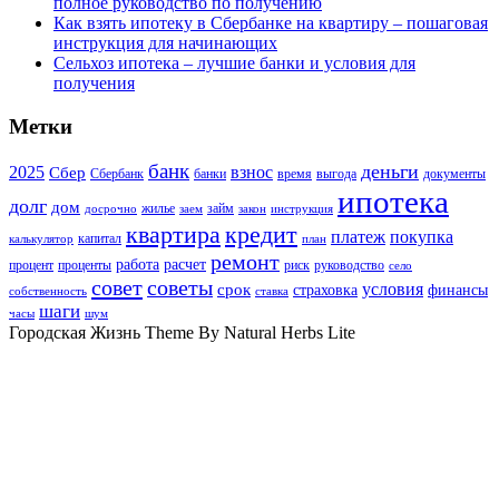
полное руководство по получению
Как взять ипотеку в Сбербанке на квартиру – пошаговая
инструкция для начинающих
Сельхоз ипотека – лучшие банки и условия для
получения
Метки
банк
деньги
2025
взнос
Сбер
Сбербанк
банки
время
выгода
документы
ипотека
долг
дом
жилье
займ
досрочно
заем
закон
инструкция
квартира
кредит
платеж
покупка
капитал
калькулятор
план
ремонт
работа
расчет
процент
проценты
риск
руководство
село
совет
советы
условия
срок
страховка
финансы
собственность
ставка
шаги
часы
шум
Городская Жизнь Theme By Natural Herbs Lite