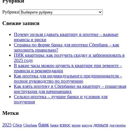
Рубрики
Рубрики
Свежие записи
Почему нельзя сдавать квартиру в ипотеке – важные
нюансы и риски
Справка по форме банка для ипотеки Сбербанк – как
заполнить правильно?
ПИК квартиры: как получить скидку и забронировать в
2025 году
В какие часы можно шуметь в квартире при ремонте –
правила и рекомендации
Как ипотека для индивидуального предпринимателя –
полное руководство по получению
Как взять ипотеку в Сбербанке на квартиру – пошаговая
инструкция для начинающих
Сельхоз ипотека – лучшие банки и условия для
получения
Метки
банк
деньги
2025
взнос
Сбер
Сбербанк
банки
время
выгода
документы