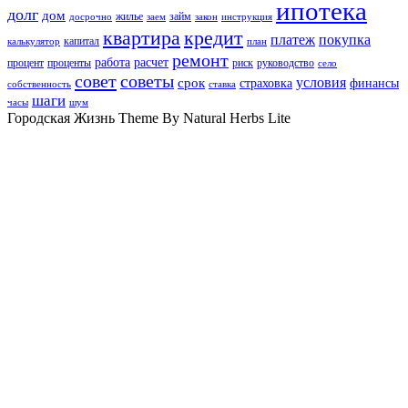
ипотека
долг
дом
жилье
займ
досрочно
заем
закон
инструкция
квартира
кредит
платеж
покупка
капитал
калькулятор
план
ремонт
работа
расчет
процент
проценты
риск
руководство
село
совет
советы
условия
срок
страховка
финансы
собственность
ставка
шаги
часы
шум
Городская Жизнь Theme By Natural Herbs Lite