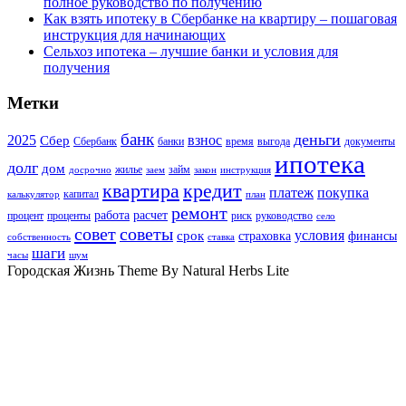
полное руководство по получению
Как взять ипотеку в Сбербанке на квартиру – пошаговая
инструкция для начинающих
Сельхоз ипотека – лучшие банки и условия для
получения
Метки
банк
деньги
2025
взнос
Сбер
Сбербанк
банки
время
выгода
документы
ипотека
долг
дом
жилье
займ
досрочно
заем
закон
инструкция
квартира
кредит
платеж
покупка
капитал
калькулятор
план
ремонт
работа
расчет
процент
проценты
риск
руководство
село
совет
советы
условия
срок
страховка
финансы
собственность
ставка
шаги
часы
шум
Городская Жизнь Theme By Natural Herbs Lite