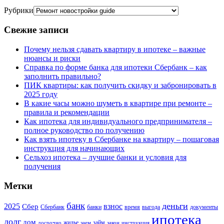
Рубрики
Свежие записи
Почему нельзя сдавать квартиру в ипотеке – важные
нюансы и риски
Справка по форме банка для ипотеки Сбербанк – как
заполнить правильно?
ПИК квартиры: как получить скидку и забронировать в
2025 году
В какие часы можно шуметь в квартире при ремонте –
правила и рекомендации
Как ипотека для индивидуального предпринимателя –
полное руководство по получению
Как взять ипотеку в Сбербанке на квартиру – пошаговая
инструкция для начинающих
Сельхоз ипотека – лучшие банки и условия для
получения
Метки
банк
деньги
2025
взнос
Сбер
Сбербанк
банки
время
выгода
документы
ипотека
долг
дом
жилье
займ
досрочно
заем
закон
инструкция