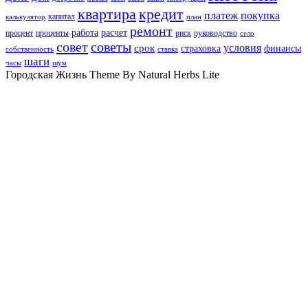
квартира
кредит
платеж
покупка
капитал
калькулятор
план
ремонт
работа
расчет
процент
проценты
риск
руководство
село
совет
советы
условия
срок
страховка
финансы
собственность
ставка
шаги
часы
шум
Городская Жизнь Theme By Natural Herbs Lite