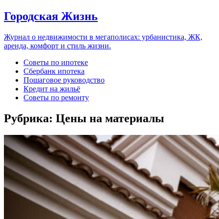
Городская Жизнь
Журнал о недвижимости в мегаполисах: урбанистика, ЖК,
аренда, комфорт и стиль жизни.
Советы по ипотеке
Сбербанк ипотека
Пошаговое руководство
Кредит на жильё
Советы по ремонту
Рубрика:
Цены на материалы