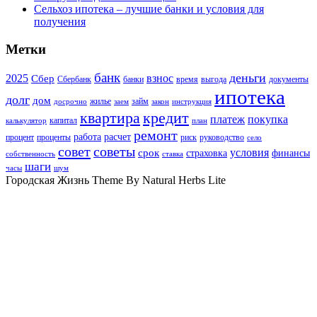
Сельхоз ипотека – лучшие банки и условия для
получения
Метки
банк
деньги
2025
взнос
Сбер
Сбербанк
банки
время
выгода
документы
ипотека
долг
дом
жилье
займ
досрочно
заем
закон
инструкция
квартира
кредит
платеж
покупка
капитал
калькулятор
план
ремонт
работа
расчет
процент
проценты
риск
руководство
село
совет
советы
условия
срок
страховка
финансы
собственность
ставка
шаги
часы
шум
Городская Жизнь Theme By Natural Herbs Lite